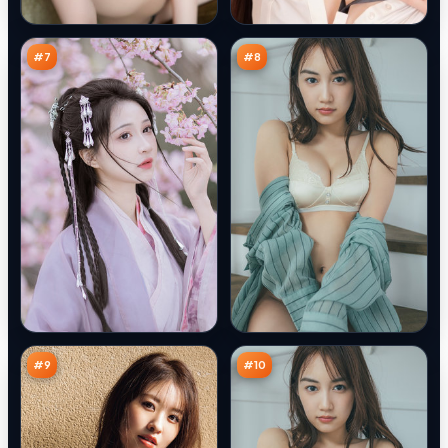
清
列
90
89
单
车
万
万
#
7
#
8
南
东
渡
篱
终
惊
88
87
章
魂
万
万
#
9
#
10