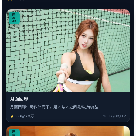
0
超
清
4K
月面回廊
月面回廊：动作外壳下，是人与人之间最难拆的结。
5.0
70万
2017/08/12
7
超
清