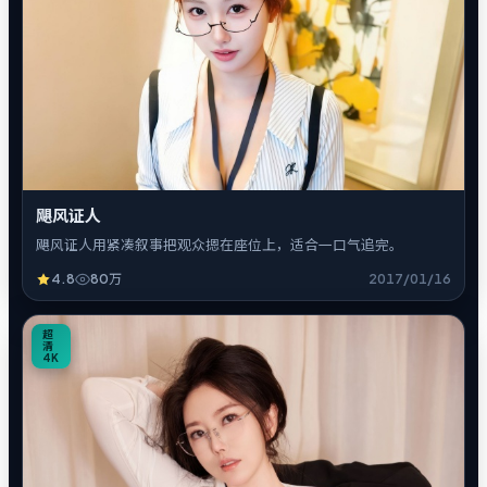
飓风证人
飓风证人用紧凑叙事把观众摁在座位上，适合一口气追完。
4.8
80万
2017/01/16
1
超
清
4K