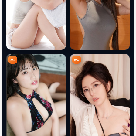
长
焚
夜
城
行
特
92
92
动
攻
万
万
#
5
#
6
南
归
港
途