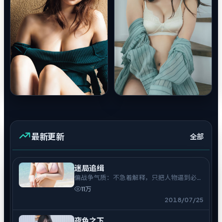
最新更新
全部
迷局追缉
偏战争气质：不急着解释，只把人物逼到必须
表态的时刻。
11万
2018/07/25
夜色之下