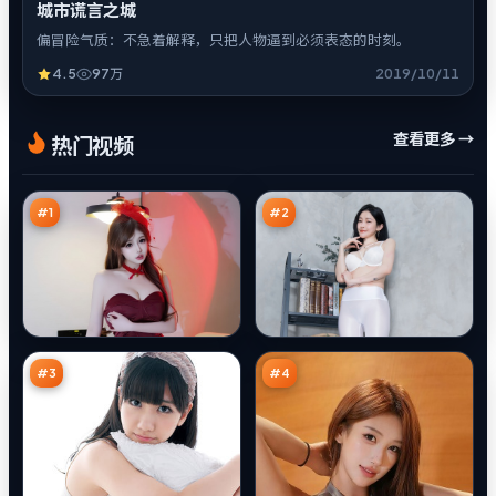
城市谎言之城
偏冒险气质：不急着解释，只把人物逼到必须表态的时刻。
4.5
97万
2019/10/11
苍
城
查看更多 →
热门视频
梧
市
引
谎
97
97
擎
言
万
万
之
城
#
1
#
2
金
寒
岸
锋
回
列
94
93
响
车
万
万
#
3
#
4