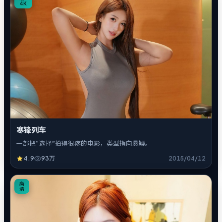
4K
寒锋列车
一部把“选择”拍得很疼的电影，类型指向悬疑。
4.9
93万
2015/04/12
4
高
清