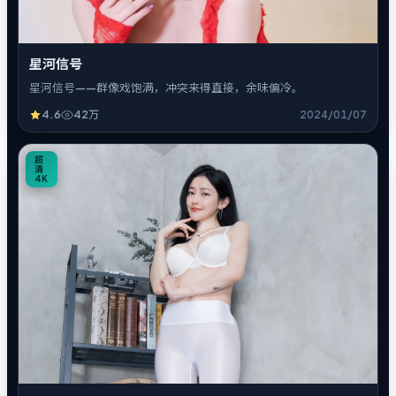
星河信号
星河信号——群像戏饱满，冲突来得直接，余味偏冷。
4.6
42万
2024/01/07
5
超
清
4K