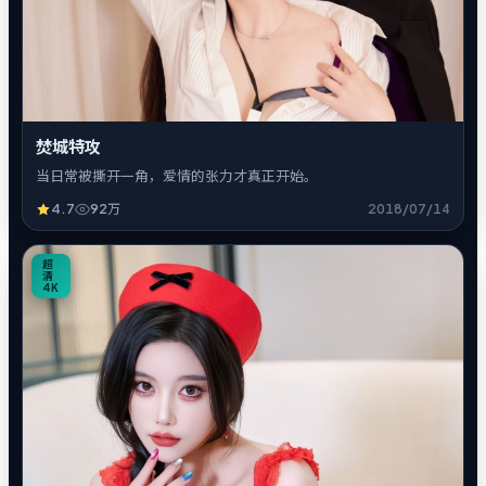
焚城特攻
当日常被撕开一角，爱情的张力才真正开始。
4.7
92万
2018/07/14
8
超
清
4K