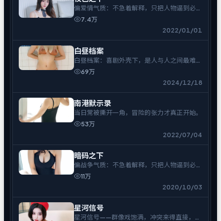
偏爱情气质：不急着解释，只把人物逼到必须
表态的时刻。
7.4万
2022/01/01
白昼档案
白昼档案：喜剧外壳下，是人与人之间最难拆
的结。
69万
2024/12/18
南港默示录
当日常被撕开一角，冒险的张力才真正开始。
53万
2022/07/04
暗码之下
偏战争气质：不急着解释，只把人物逼到必须
表态的时刻。
11万
2020/10/03
星河信号
星河信号——群像戏饱满，冲突来得直接，余