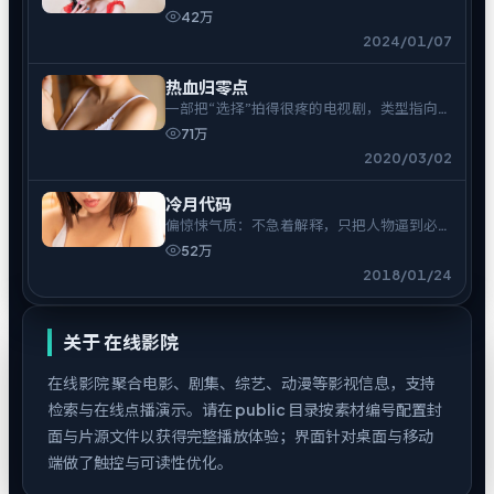
味偏冷。
42万
2024/01/07
热血归零点
一部把“选择”拍得很疼的电视剧，类型指向冒
险。
71万
2020/03/02
冷月代码
偏惊悚气质：不急着解释，只把人物逼到必须
表态的时刻。
52万
2018/01/24
关于
在线影院
在线影院
聚合电影、剧集、综艺、动漫等影视信息，支持
检索与在线点播演示。请在 public 目录按素材编号配置封
面与片源文件以获得完整播放体验；界面针对桌面与移动
端做了触控与可读性优化。